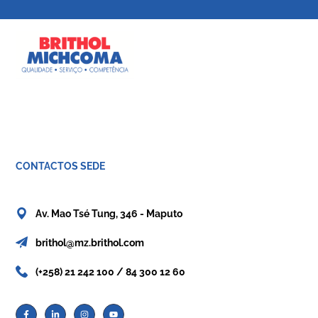
CONTACTOS SEDE
Av. Mao Tsé Tung, 346 - Maputo
brithol@mz.brithol.com
(+258) 21 242 100 / 84 300 12 60