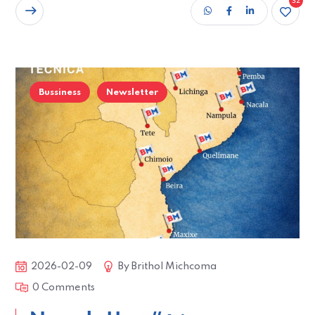
32
READ MORE
Bussiness
Newsletter
2026-02-09
By
Brithol Michcoma
0 Comments