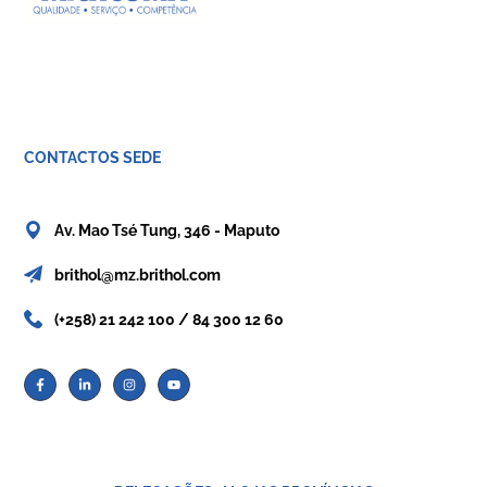
CONTACTOS SEDE
Av. Mao Tsé Tung, 346 - Maputo
brithol@mz.brithol.com
(+258) 21 242 100 / 84 300 12 60