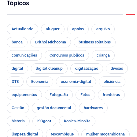
Tópicos
Actualidade
aluguer
apoios
arquivo
banca
Brithol Michcoma
business solutions
comunicações
Concursos publicos
criança
digital
digital cleanup
digitalização
divisas
DTE
Economia
economia-digital
eficiência
equipamentos
Fotografia
Fotos
fronteiras
Gestão
gestão documental
hardwares
historia
ISO9001
Konica-Minolta
limpeza digital
Moçambique
mulher moçambicana