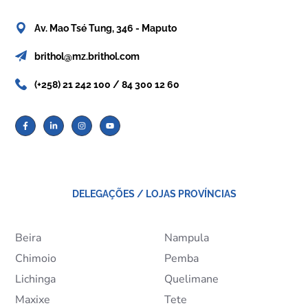
Av. Mao Tsé Tung, 346 - Maputo
brithol@mz.brithol.com
(+258) 21 242 100 / 84 300 12 60
DELEGAÇÕES / LOJAS PROVÍNCIAS
Beira
Nampula
Chimoio
Pemba
Lichinga
Quelimane
Maxixe
Tete