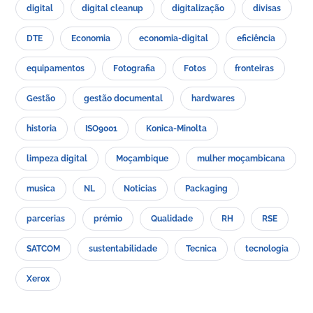
digital
digital cleanup
digitalização
divisas
DTE
Economia
economia-digital
eficiência
equipamentos
Fotografia
Fotos
fronteiras
Gestão
gestão documental
hardwares
historia
ISO9001
Konica-Minolta
limpeza digital
Moçambique
mulher moçambicana
musica
NL
Noticias
Packaging
parcerias
prémio
Qualidade
RH
RSE
SATCOM
sustentabilidade
Tecnica
tecnologia
Xerox