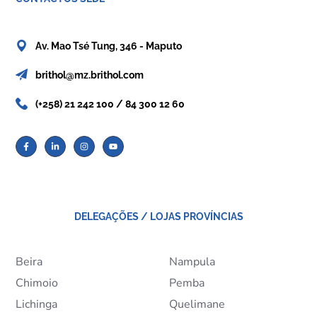
Av. Mao Tsé Tung, 346 - Maputo
brithol@mz.brithol.com
(+258) 21 242 100 / 84 300 12 60
DELEGAÇÕES / LOJAS PROVÍNCIAS
Beira
Nampula
Chimoio
Pemba
Lichinga
Quelimane