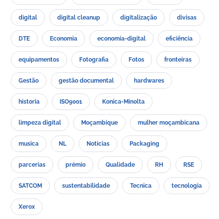
digital
digital cleanup
digitalização
divisas
DTE
Economia
economia-digital
eficiência
equipamentos
Fotografia
Fotos
fronteiras
Gestão
gestão documental
hardwares
historia
ISO9001
Konica-Minolta
limpeza digital
Moçambique
mulher moçambicana
musica
NL
Noticias
Packaging
parcerias
prémio
Qualidade
RH
RSE
SATCOM
sustentabilidade
Tecnica
tecnologia
Xerox