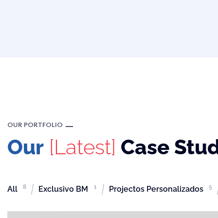
OUR PORTFOLIO
Our
[Latest]
Case Stud
8
1
5
All
Exclusivo BM
Projectos Personalizados