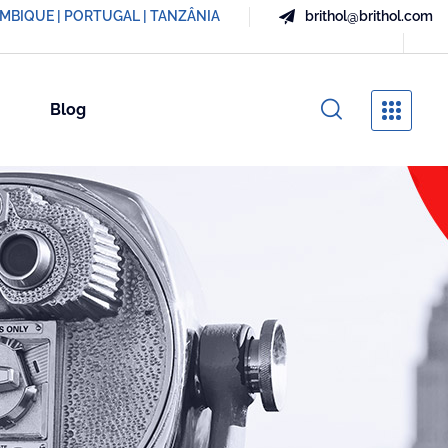
AMBIQUE | PORTUGAL | TANZÂNIA
brithol@brithol.com
Blog