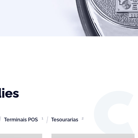
ies
1
2
Terminais POS
Tesourarias