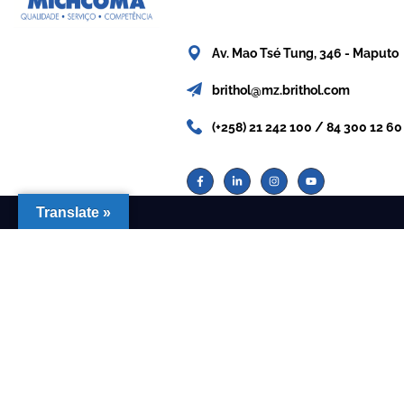
Av. Mao Tsé Tung, 346 - Maputo
brithol@mz.brithol.com
(+258) 21 242 100 / 84 300 12 60
Translate »
Copyright ©
Brithol Michcoma
. All Rights Reserved.