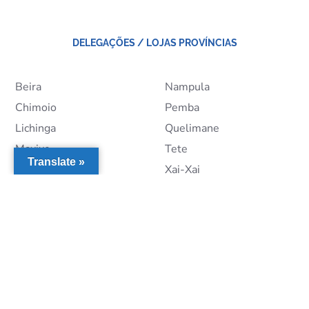
DELEGAÇÕES / LOJAS PROVÍNCIAS
Beira
Nampula
Chimoio
Pemba
Lichinga
Quelimane
Maxixe
Tete
Translate »
Nacala
Xai-Xai
CIDADE DE MAPUTO
Assistência Técnica
Av. Mártires da Machava,
Gráfica
1564