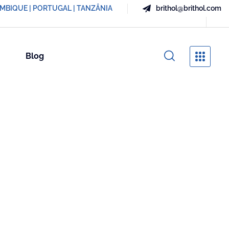
AMBIQUE | PORTUGAL | TANZÂNIA
brithol@brithol.com
Blog