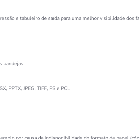
ressão e tabuleiro de saída para uma melhor visibilidade dos f
as bandejas
SX, PPTX, JPEG, TIFF, PS e PCL
mplo por causa da indisponibilidade do formato de papel (cópi