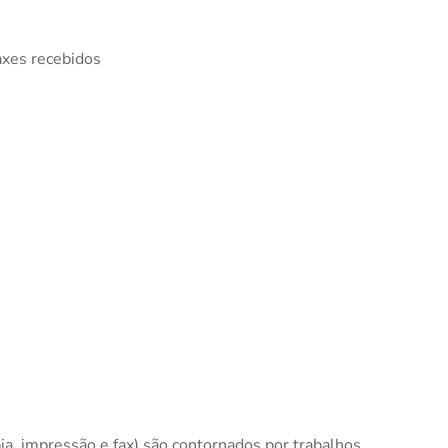
axes recebidos
a, impressão e fax) são contornados por trabalhos