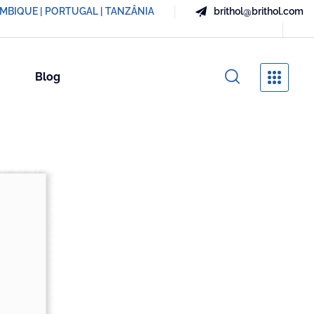
AMBIQUE | PORTUGAL | TANZÂNIA
brithol@brithol.com
Blog