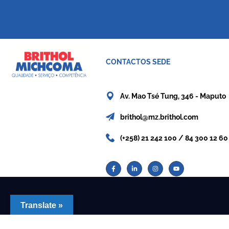
CONTACTOS SEDE
Av. Mao Tsé Tung, 346 - Maputo
brithol@mz.brithol.com
(+258) 21 242 100 / 84 300 12 60
Translate »