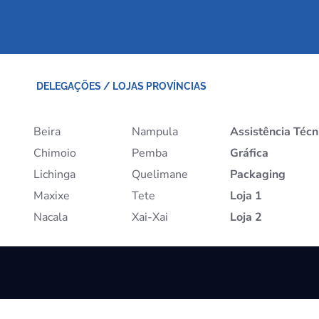
DELEGAÇÕES / LOJAS PROVÍNCIAS
Beira
Nampula
Assistência Técn
Chimoio
Pemba
Gráfica
Lichinga
Quelimane
Packaging
Maxixe
Tete
Loja 1
Nacala
Xai-Xai
Loja 2